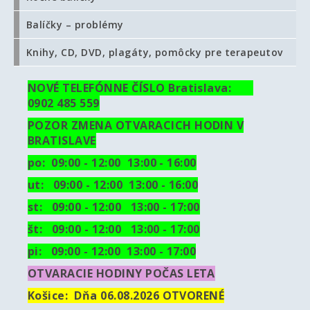
Balíčky – problémy
Knihy, CD, DVD, plagáty, pomôcky pre terapeutov
NOVÉ TELEFÓNNE ČÍSLO Bratislava:
0902 485 559
POZOR ZMENA OTVARACICH HODIN V
BRATISLAVE
po: 09:00 - 12:00 13:00 - 16:00
ut:
09:00 - 12:00 13:00 - 16:00
st: 09:00 - 12:00 13:00 - 17:00
št: 09:00 - 12:00 13:00 - 17:00
pi: 09:00 - 12:00 13:00 - 17:00
OTVARACIE HODINY POČAS LETA
Košice:
Dňa 06.08.2026 OTVORENÉ