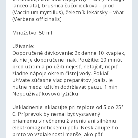
lanceolata), brusnica čučoriedková – plod
(Vaccinium myrtillus), železník lekársky – vňať
(Verbena officinalis).
Množstvo: 50 ml
Užívanie:
Doporučené dávkovanie: 2x denne 10 kvapiek,
ak nie je doporučene inak. Použitie: 20 minút
pred užitím a po užití nejesť, nefajčiť, nepiť
žiadne nápoje okrem čistej vody. Pokiaľ
užívate súčasne viac preparátov Joalis, je
nutne medzi užitím dodržiavať pauzu 1 min.
Nepoužívať kovovú lyžičku
Uskladnenie: skladujte pri teplote od 5 do 25°
C. Prípravok by nemal byť vystavený
priamemu slnečnému žiareniu ani silnému
elektromagnetickému poľu. Neskladujte ho
preto vo vzdialenosti menšej ako päť