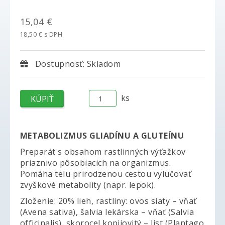
15,04 €
18,50 € s DPH
Dostupnosť: Skladom
ks
METABOLIZMUS GLIADÍNU A GLUTEÍNU
Preparát s obsahom rastlinných výťažkov
priaznivo pôsobiacich na organizmus.
Pomáha telu prirodzenou cestou vylučovať
zvyškové metabolity (napr. lepok).
Zloženie: 20% lieh, rastliny: ovos siaty – vňať
(Avena sativa), šalvia lekárska – vňať (Salvia
officinalis), skorocel kopijovitý – list (Plantago