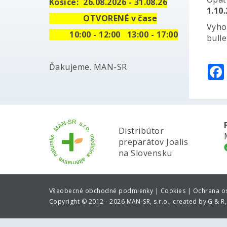
Košice:
26.08.2026 - 31.08.26
1.10
OTVORENÉ v čase
Vyho
10
:00 - 12:00 13:00 - 17:00
bulle
Ďakujeme. MAN-SR
Distribútor
preparátov Joalis
na Slovensku
Všeobecné obchodné podmienky |
Cookies |
Ochrana o
Copyright
©
2012 - 2026 MAN-SR, s.r.o., created by G & R, 