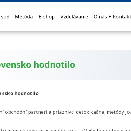
Úvod
Metóda
E-shop
Vzdelávanie
O nás + Kontak
ovensko hodnotilo
ensko hodnotilo
í obchodní partneri a priaznivci detoxikačnej metódy Joa
 tu máme koniec pracovného roka a Vaše hodnotenie za