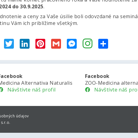
.2024 do 30.9.2025
.
dnotenie a ceny za Vaše úsilie boli odovzdané na semin
tinu Vám ich priblížime všetkým.
Facebook
Twitter
LinkedIn
Pinterest
Gmail
Messenger
Share
Facebook
Facebook
Medicina Alternativa Naturalis
ZOO-Medicina alterna
Návštívte náš profil
Návštívte náš prof
sobných údajov
s.r.o.