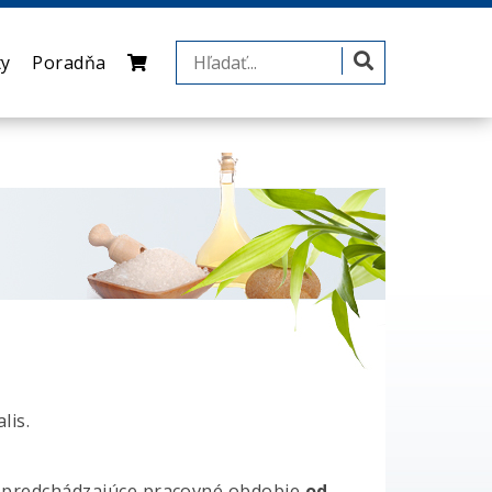
ty
Poradňa
lis.
 predchádzajúce pracovné obdobie
od