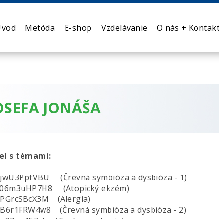
Úvod
Metóda
E-shop
Vzdelávanie
O nás + Kontak
OSEFA JONÁŠA
deí s témami:
LjwU3PpfVBU (Črevná symbióza a dysbióza - 1)
=v06m3uHP7H8 (Atopický ekzém)
dPGrcSBcX3M (Alergia)
7B6r1FRW4w8 (Črevná symbióza a dysbióza - 2)