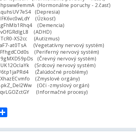
=Yhpsww9emmA (Hormonálne poruchy - 2.časť)
=AquhsUV7eS4 (Depresia)
=HFK6vc0wLdY (Úzkosť)
v=9gFhMb1Rhq4 (Demencia)
=5vOfGRdlgL8 (ADHD)
=dTcR0-XS2cc (Autizmus)
taF7-at0TsA (Vegetatívny nervový systém)
sFfhgdCOd0s (Periferný nervový systém)
=P9gMXD59pDs (Črevný nervový systém)
1UK12OcIaYk (Srdcový nervový systém)
=U6tp1jaPRd4 (Žalúdočné problémy)
=qXhazECvmfo (Zmyslové orgány)
=BpkZ_Del2Ww (Oči -zmyslový orgán)
=yqvLGOZctGY (Informačné procesy)
ssenger
Share