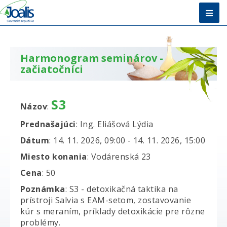
Úvod
Harmonogram seminárov -
Metóda
začiatočníci
E-shop
S3
Vzdelávanie
Názov
:
Prednašajúci
: Ing. Eliášová Lýdia
O nás + Kontakty
Dátum
: 14. 11. 2026, 09:00 - 14. 11. 2026, 15:00
Poradňa
Miesto konania
: Vodárenská 23
Cena
: 50
Poznámka
: S3 - detoxikačná taktika na
prístroji Salvia s EAM-setom, zostavovanie
kúr s meraním, príklady detoxikácie pre rôzne
problémy.