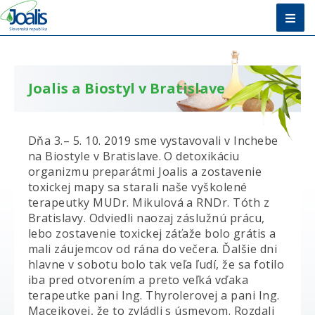
Úvod
Metóda
Joalis a Biostyl v Bratislave
E-shop
Dňa 3.– 5. 10. 2019 sme vystavovali v Inchebe
Vzdelávanie
na Biostyle v Bratislave. O detoxikáciu
organizmu preparátmi Joalis a zostavenie
O nás + Kontakty
toxickej mapy sa starali naše vyškolené
terapeutky MUDr. Mikulová a RNDr. Tóth z
Poradňa
Bratislavy. Odviedli naozaj záslužnú prácu,
lebo zostavenie toxickej záťaže bolo grátis a
mali záujemcov od rána do večera. Ďalšie dni
hlavne v sobotu bolo tak veľa ľudí, že sa fotilo
iba pred otvorením a preto veľká vďaka
terapeutke pani Ing. Thyrolerovej a pani Ing.
Macejkovej, že to zvládli s úsmevom. Rozdali