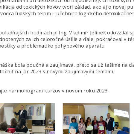
poznatkami pri detoxikácií od najdôležitejších toxických
ikácia od toxických kovov tvorí základ, ako aj o novej pub
evodca ľudských telom = učebnica logického detoxikačné
oludňajších hodinách p. Ing. Vladimír Jelínek odovzdal sp
dnotených za ich celoročné úsilie a ďalej pokračoval v t
nostiky a problematike pohybového aparátu.
náška bola poučná a zaujímavá, preto sa už tešíme na ďal
točniť na jar 2023 s novými zaujímavými témami.
ujte harmonogram kurzov v novom roku 2023.