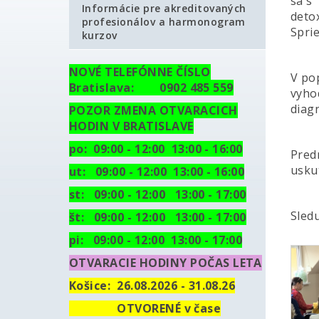
sa s 
Informácie pre akreditovaných
detox
profesionálov a harmonogram
Spri
kurzov
NOVÉ TELEFÓNNE ČÍSLO
V pop
Bratislava: 0902 485 559
vyho
diag
POZOR ZMENA OTVARACICH
HODIN V BRATISLAVE
po: 09:00 - 12:00 13:00 - 16:00
Pred
usku
ut:
09:00 - 12:00 13:00 - 16:00
st: 09:00 - 12:00 13:00 - 17:00
Sled
št: 09:00 - 12:00 13:00 - 17:00
pi: 09:00 - 12:00 13:00 - 17:00
OTVARACIE HODINY POČAS LETA
Košice:
26.08.2026 - 31.08.26
OTVORENÉ v čase