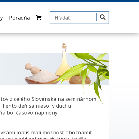
ty
Poradňa
eutov z celého Slovenska na seminárnom
m. Tento deň sa niesol v duchu
ňa bol časovo naplnený.
ravkami Joalis mali možnosť oboznámiť