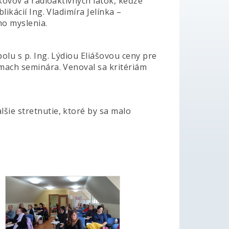
 kovov a rádioaktívnych látok, keďže
likácií Ing. Vladimíra Jelínka –
ho myslenia.
olu s p. Ing. Lýdiou Eliášovou ceny pre
émach seminára. Venoval sa kritériám
šie stretnutie, ktoré by sa malo