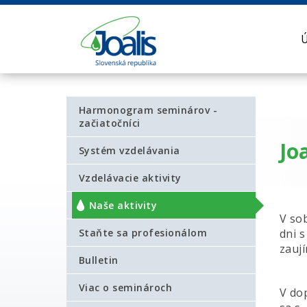
Harmonogram seminárov -
začiatočníci
Jo
Systém vzdelávania
Vzdelávacie aktivity
Naše aktivity
V so
Staňte sa profesionálom
dni s
zauj
Bulletin
Viac o seminároch
V do