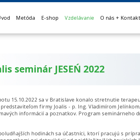
Úvod
Metóda
E-shop
Vzdelávanie
O nás + Kontak
alis seminár JESEŃ 2022
botu 15.10.2022 sa v Bratislave konalo stretnutie terap
 predstaviteľom firmy Joalis - p. Ing. Vladimírom Jelínko
ímavých informácií a poznatkov. Program seminárneho d
poludňajších hodinách sa účastníci, ktorí pracujú s príp