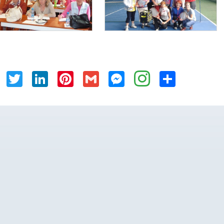
Facebook
Twitter
LinkedIn
Pinterest
Gmail
Messenger
Share