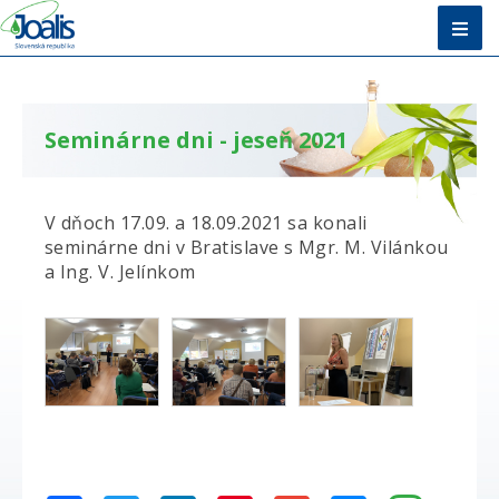
Úvod
Metóda
Seminárne dni - jeseň 2021
E-shop
V dňoch 17.09. a 18.09.2021 sa konali
Vzdelávanie
seminárne dni v Bratislave s Mgr. M. Vilánkou
a Ing. V. Jelínkom
O nás + Kontakty
Poradňa