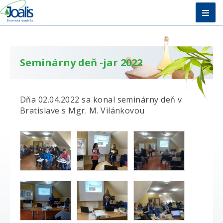
Úvod
Metóda
Seminárny deň -jar 2022
E-shop
Dňa 02.04.2022 sa konal seminárny deň v
Vzdelávanie
Bratislave s Mgr. M. Vilánkovou
O nás + Kontakty
Poradňa