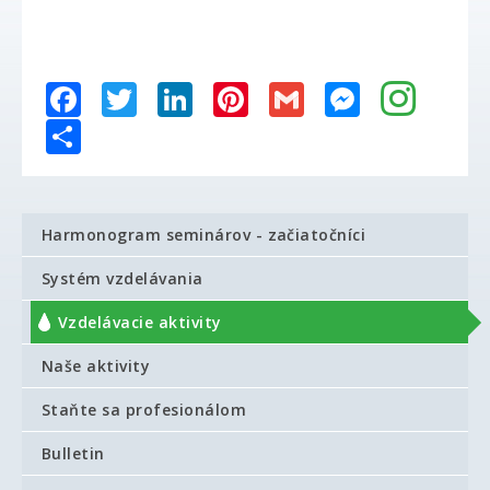
Facebook
Twitter
LinkedIn
Pinterest
Gmail
Messenger
Share
Harmonogram seminárov - začiatočníci
Systém vzdelávania
Vzdelávacie aktivity
Naše aktivity
Staňte sa profesionálom
Bulletin