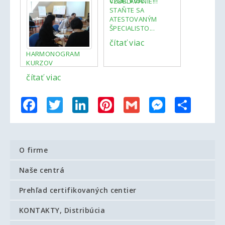
čítať viac
VZDELÁVANIE!!!
STAŇTE SA
ATESTOVANÝM
ŠPECIALISTO...
čítať viac
HARMONOGRAM
KURZOV
čítať viac
Facebook
Twitter
LinkedIn
Pinterest
Gmail
Messenger
Share
O firme
Naše centrá
Prehľad certifikovaných centier
KONTAKTY, Distribúcia