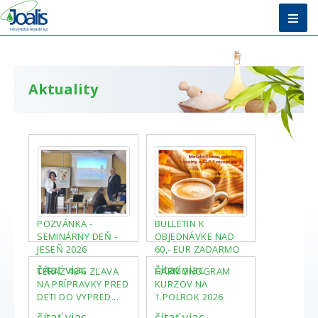
Úvod
Metóda
Aktuality
E-shop
Vzdelávanie
O nás + Kontakty
Poradňa
POZVÁNKA -
BULLETIN K
SEMINÁRNY DEŇ -
OBJEDNÁVKE NAD
JESEŇ 2026
60,- EUR ZADARMO
čítať viac
čítať viac
TERAZ 40% ZĽAVA
HARMONOGRAM
NA PRÍPRAVKY PRED
KURZOV NA
DETI DO VYPRED...
1.POLROK 2026
čítať viac
čítať viac